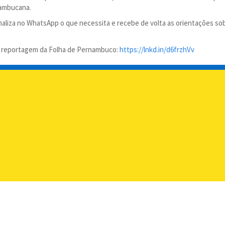
nambucana.
 sinaliza no WhatsApp o que necessita e recebe de volta as orientações s
em reportagem da Folha de Pernambuco:
https://lnkd.in/d6frzhVv