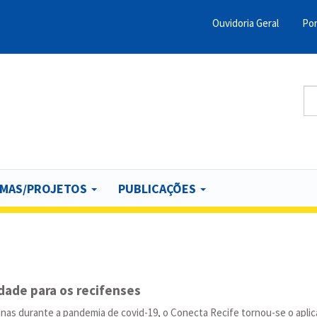
Ouvidoria Geral
Por
Menu
Barra
Topo
Bu
PCR
B
MAS/PROJETOS
PUBLICAÇÕES
idade para os recifenses
nas durante a pandemia de covid-19, o Conecta Recife tornou-se o apli