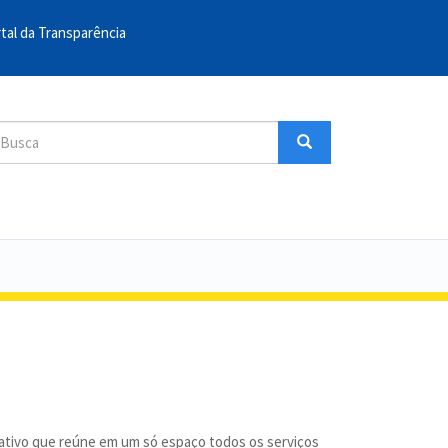
tal da Transparência
sca
Busca
uscar
cativo que reúne em um só espaço todos os serviços