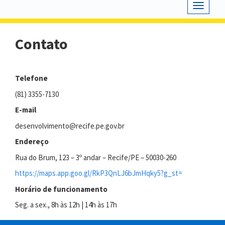
Toggle
navigat
Contato
Telefone
(81) 3355-7130
E-mail
desenvolvimento@recife.pe.gov.br
Endereço
Rua do Brum, 123 – 3º andar – Recife/PE – 50030-260
https://maps.app.goo.gl/RkP3QnLJ6bJmHqky5?g_st=
Horário de funcionamento
Seg. a sex., 8h às 12h | 14h às 17h