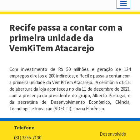
Toggle
navigat
Recife passa a contar com a
primeira unidade da
VemKiTem Atacarejo
Com investimento de R$ 50 milhões e geração de 134
empregos diretos e 200 indiretos, o Recife passa a contar com
a primeira unidade da VemKiTem Atacarejo. A cerimônia oficial
de abertura da loja aconteceu no dia 11 de dezembro de 2023,
com a presença do presidente do grupo, Alberto Portugal, e
da secretária de Desenvolvimento Econômico, Ciência,
Tecnologia e Inovação (SDECTI), Joana Florêncio.
Telefone
Desenvolvido
(81) 3355-7130