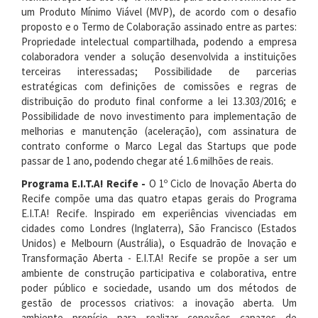
um Produto Mínimo Viável (MVP), de acordo com o desafio
proposto e o Termo de Colaboração assinado entre as partes:
Propriedade intelectual compartilhada, podendo a empresa
colaboradora vender a solução desenvolvida a instituições
terceiras interessadas; Possibilidade de parcerias
estratégicas com definições de comissões e regras de
distribuição do produto final conforme a lei 13.303/2016; e
Possibilidade de novo investimento para implementação de
melhorias e manutenção (aceleração), com assinatura de
contrato conforme o Marco Legal das Startups que pode
passar de 1 ano, podendo chegar até 1.6 milhões de reais.
Programa E.I.T.A! Recife -
O 1º Ciclo de Inovação Aberta do
Recife compõe uma das quatro etapas gerais do Programa
E.I.T.A! Recife. Inspirado em experiências vivenciadas em
cidades como Londres (Inglaterra), São Francisco (Estados
Unidos) e Melbourn (Austrália), o Esquadrão de Inovação e
Transformação Aberta - E.I.T.A! Recife se propõe a ser um
ambiente de construção participativa e colaborativa, entre
poder público e sociedade, usando um dos métodos de
gestão de processos criativos: a inovação aberta. Um
ambiente propício para realizar conexões capazes de