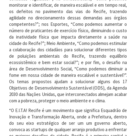
monitorar e identificar, de maneira escalável e em tempo real,
os defeitos no pavimento das vias do Recife, trazendo
agilidade no direcionamento dessas demandas aos órgãos
competentes?”; nos Esportes, “Como podemos aumentar o
número de praticantes de exercício físico, diminuindo o custo
da inatividade física que impacta diretamente a saúde na
cidade do Recife?”; Meio Ambiente, “Como podemos estimular
a colaboração dos cidadãos para solucionar diferentes tipos
de poluições ambientais do Recife, trazendo equilíbrio
ecossistêmico e bem estar social?”; e por fim, o desafio na
área de Desenvolvimento Social, “Como podemos diminuir a
fome em nossa cidade de maneira escalável e sustentável?”.
Os temas propostos ajudam a solucionar alguns dos 17
Objetivos de Desenvolvimento Sustentável (ODS), da Agenda
2030 das Nações Unidas, que interconectados almejam acabar
com a pobreza, proteger o meio ambiente e o clima.
“O E.I.T.A! Recife é um movimento que significa Esquadrão de
Inovação e Transformação Aberta, onde a Prefeitura, dentro
do seu eixo estratégico de ser um um governo aberto,
convoca as startups de qualquer arranjo produtivo a enfrentar
os maiores desafios da cidade. Recife é a primeira capital a