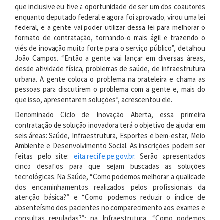
que inclusive eu tive a oportunidade de ser um dos coautores
enquanto deputado federal e agora foi aprovado, virou uma lei
federal, e a gente vai poder utilizar dessa lei para melhorar o
formato de contratação, tornando-o mais ágil e trazendo o
viés de inovação muito forte para o serviço público”, detalhou
João Campos. “Então a gente vai lançar em diversas áreas,
desde atividade física, problemas de saúde, de infraestrutura
urbana. A gente coloca o problema na prateleira e chama as
pessoas para discutirem o problema com a gente e, mais do
que isso, apresentarem soluções”, acrescentou ele.
Denominado Ciclo de Inovação Aberta, essa primeira
contratação de solução inovadora terá o objetivo de ajudar em
seis áreas: Saúde, Infraestrutura, Esportes e bem-estar, Meio
Ambiente e Desenvolvimento Social. As inscrições podem ser
feitas pelo site:
eita.recife.pe.gov.br
. Serão apresentados
cinco desafios para que sejam buscadas as soluções
tecnológicas. Na Saúde, “Como podemos melhorar a qualidade
dos encaminhamentos realizados pelos profissionais da
atenção básica?” e “Como podemos reduzir o índice de
absenteísmo dos pacientes no comparecimento aos exames e
consultas reguladas?”; na Infraestrutura, “Como podemos